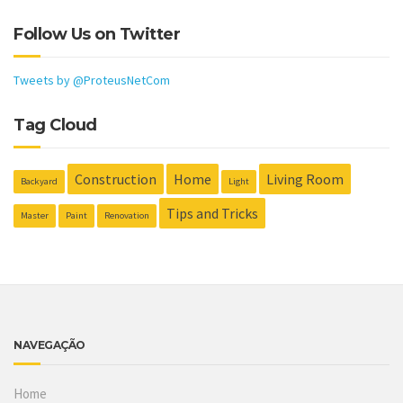
Follow Us on Twitter
Tweets by @ProteusNetCom
Tag Cloud
Construction
Home
Living Room
Backyard
Light
Tips and Tricks
Master
Paint
Renovation
NAVEGAÇÃO
Home