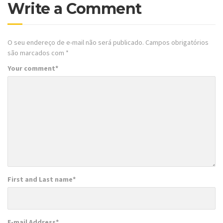
Write a Comment
O seu endereço de e-mail não será publicado.
Campos obrigatórios
são marcados com
*
Your comment
*
First and Last name
*
E-mail Address
*