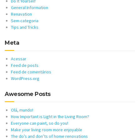
Do It Yourself
General Information
Renavation
Sem categoria
Tips and Tricks
Meta
Acessar
Feed de posts
Feed de comentários
WordPress.org
Awesome Posts
Olá, mundo!
How Important is Light in the Living Room?
Everyone can paint, so do you!
Make your living room more enjoyable
The do’s and don’ts of home renovations