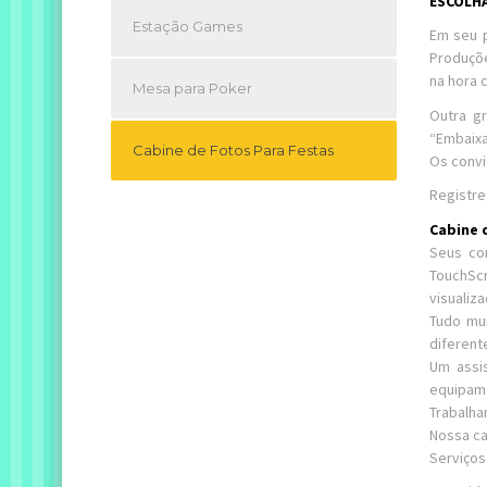
ESCOLHA
Estação Games
Em seu p
Produçõe
na hora 
Mesa para Poker
Outra g
“Embaixa
Cabine de Fotos Para Festas
Os convi
Registre
Cabine 
Seus co
TouchSc
visualiz
Tudo mui
diferent
Um assi
equipame
Trabalha
Nossa ca
Serviços 