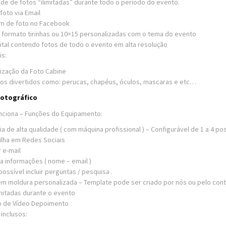
de de fotos “ilimitadas” durante todo o período do evento.
foto via Email
m de foto no Facebook
 formato tirinhas ou 10×15 personalizadas com o tema do evento
gital contendo fotos de todo o evento em alta resolução
is:
ização da Foto Cabine
os divertidos como: perucas, chapéus, óculos, mascaras e etc…
otográfico
ciona – Funções do Equipamento:
ia de alta qualidade ( com máquina profissional ) – Configurável de 1 a 4 po
lha em Redes Sociais
 e-mail
 informações ( nome – email )
possível incluir perguntas / pesquisa .
em moldura personalizada – Template pode ser criado por nós ou pelo cont
imitadas durante o evento
o de Vídeo Depoimento
inclusos: