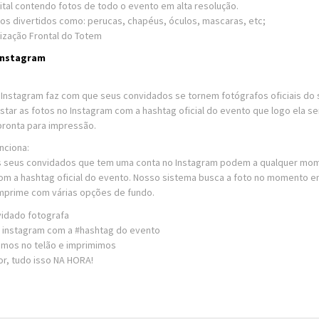
gital contendo fotos de todo o evento em alta resolução.
os divertidos como: perucas, chapéus, óculos, mascaras, etc;
ização Frontal do Totem
 Instagram
s Instagram faz com que seus convidados se tornem fotógrafos oficiais do 
star as fotos no Instagram com a hashtag oficial do evento que logo ela ser
 pronta para impressão.
nciona:
 seus convidados que tem uma conta no Instagram podem a qualquer mome
om a hashtag oficial do evento. Nosso sistema busca a foto no momento em
imprime com várias opções de fundo.
idado fotografa
 instagram com a #hashtag do evento
imos no telão e imprimimos
or, tudo isso NA HORA!