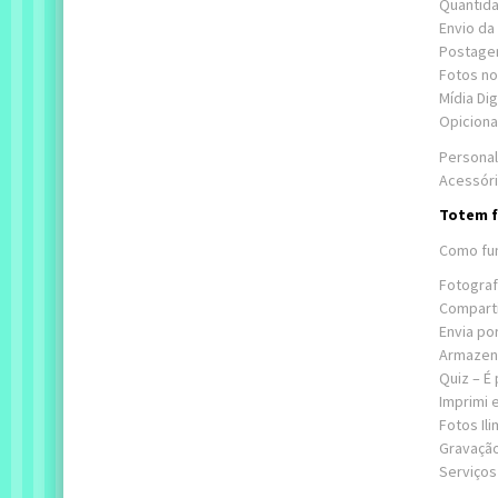
Quantida
Envio da 
Postage
Fotos no
Mídia Di
Opiciona
Personal
Acessóri
Totem f
Como fun
Fotograf
Comparti
Envia por
Armazena
Quiz – É 
Imprimi 
Fotos Il
Gravaçã
Serviços 