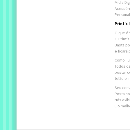
Mídia Di
Acessóri
Personal
Print's
O que é?
O Print’
Basta po
e ficará
Como Fu
Todos os
postar c
telão e 
Seu conv
Posta no
Nós exib
E o melh