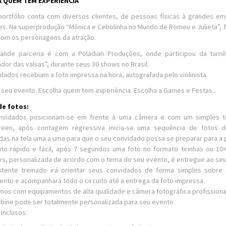
 QUEM TEM EXPERIÊNCIA
ortfólio conta com diversos clientes, de pessoas físicas à grandes e
s. Na superprodução “Mônica e Cebolinha no Mundo de Romeu e Julieta”, 
com os personagens da atração.
rande parceria é com a Poladian Produções, onde participou da turn
dor das valsas”, durante seus 30 shows no Brasil.
dados recebiam a foto impressa na hora, autografada pelo violinista.
 seu evento. Escolha quem tem experiência. Escolha a Games e Festas..
de fotos:
nvidados posicionam-se em frente à uma câmera e com um simples t
reen, após contagem regressiva inicia-se uma sequência de fotos d
adas na tela uma a uma para que o seu convidado possa se preparar para a 
to rápido e fácil, após 7 segundos uma foto no formato tirinhas ou 1
es, personalizada de acordo com o tema do seu evento, é entregue ao seu
stente treinado irá orientar seus convidados de forma simples sobre
nto e acompanhará todo o circuito até a entrega da foto impressa.
mos com equipamentos de alta qualidade e câmera fotográfica profissional
bine pode ser totalmente personalizada para seu evento.
Inclusos: