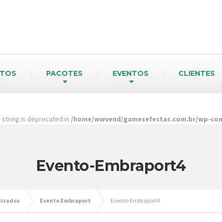
TOS
PACOTES
EVENTOS
CLIENTES
pe string is deprecated in
/home/wwvend/gamesefestas.com.br/wp-cont
Evento-Embraport4
lizados
Evento Embraport
Evento-Embraport4