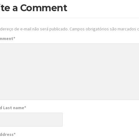
ite a Comment
dereço de e-mail não será publicado.
Campos obrigatórios são marcados
omment
*
nd Last name
*
Address
*