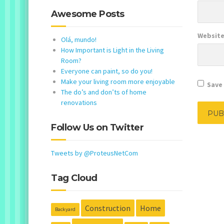
Awesome Posts
Websit
Olá, mundo!
How Important is Light in the Living
Room?
Everyone can paint, so do you!
Make your living room more enjoyable
Save 
The do’s and don’ts of home
renovations
Follow Us on Twitter
Tweets by @ProteusNetCom
Tag Cloud
Construction
Home
Backyard