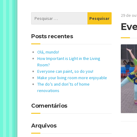
29 de ou
Eve
Posts recentes
Olá, mundo!
How Important is Light in the Living
Room?
Everyone can paint, so do you!
Make your living room more enjoyable
The do’s and don’ts of home
renovations
Comentários
Arquivos