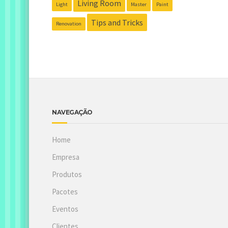
Living Room
Light
Master
Paint
Tips and Tricks
Renovation
NAVEGAÇÃO
Home
Empresa
Produtos
Pacotes
Eventos
Clientes