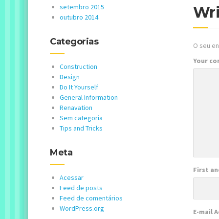
setembro 2015
Wr
outubro 2014
Categorias
O seu en
Your c
Construction
Design
Do It Yourself
General Information
Renavation
Sem categoria
Tips and Tricks
Meta
First a
Acessar
Feed de posts
Feed de comentários
WordPress.org
E-mail 