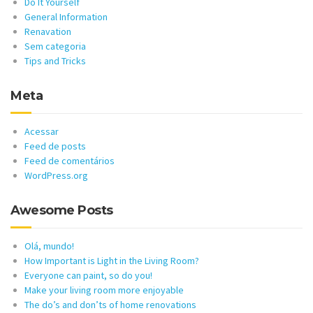
Do It Yourself
General Information
Renavation
Sem categoria
Tips and Tricks
Meta
Acessar
Feed de posts
Feed de comentários
WordPress.org
Awesome Posts
Olá, mundo!
How Important is Light in the Living Room?
Everyone can paint, so do you!
Make your living room more enjoyable
The do’s and don’ts of home renovations