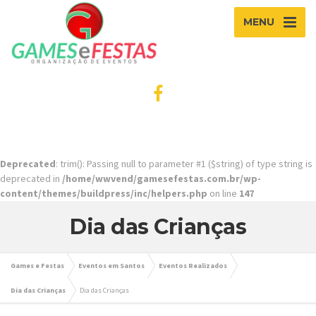
MENU
Deprecated
: trim(): Passing null to parameter #1 ($string) of type string is
deprecated in
/home/wwvend/gamesefestas.com.br/wp-
content/themes/buildpress/inc/helpers.php
on line
147
Dia das Crianças
Games e Festas
Eventos em Santos
Eventos Realizados
Dia das Crianças
Dia das Crianças