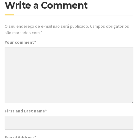
Write a Comment
O seu endereço de e-mail não será publicado.
Campos obrigatórios
são marcados com
*
Your comment
*
First and Last name
*
E-mail Address
*