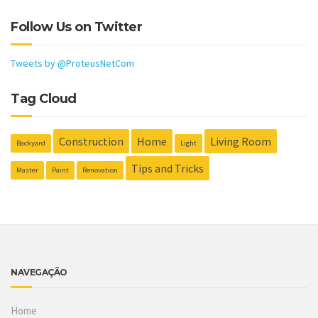
Follow Us on Twitter
Tweets by @ProteusNetCom
Tag Cloud
Construction
Home
Living Room
Backyard
Light
Tips and Tricks
Master
Paint
Renovation
NAVEGAÇÃO
Home