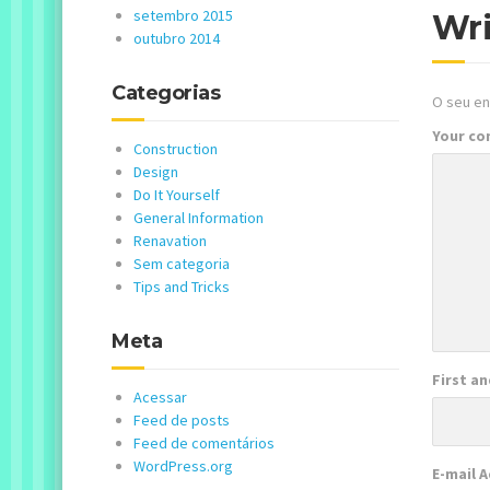
setembro 2015
Wr
outubro 2014
Categorias
O seu en
Your c
Construction
Design
Do It Yourself
General Information
Renavation
Sem categoria
Tips and Tricks
Meta
First a
Acessar
Feed de posts
Feed de comentários
WordPress.org
E-mail 