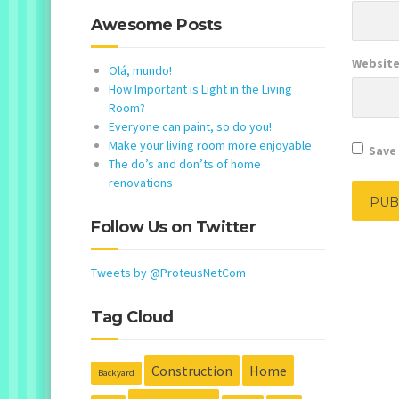
Awesome Posts
Websit
Olá, mundo!
How Important is Light in the Living
Room?
Everyone can paint, so do you!
Make your living room more enjoyable
Save 
The do’s and don’ts of home
renovations
Follow Us on Twitter
Tweets by @ProteusNetCom
Tag Cloud
Construction
Home
Backyard