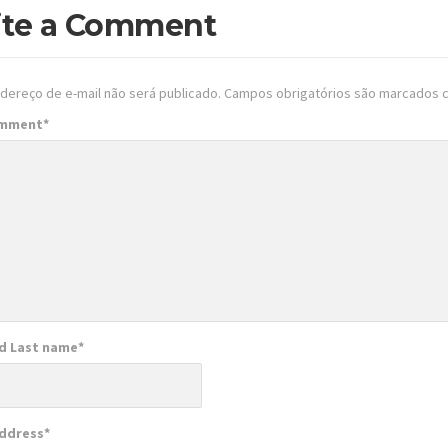
ite a Comment
dereço de e-mail não será publicado.
Campos obrigatórios são marcados
omment
*
nd Last name
*
Address
*