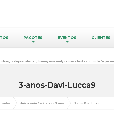
TOS
PACOTES
EVENTOS
CLIENTES
pe string is deprecated in
/home/wwvend/gamesefestas.com.br/wp-cont
3-anos-Davi-Lucca9
lizados
Aniversário Davi Lucca – 3 anos
3-anos-Davi-Lucca9