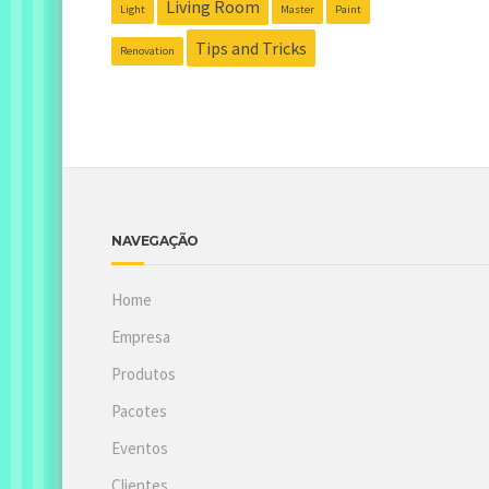
Living Room
Light
Master
Paint
Tips and Tricks
Renovation
NAVEGAÇÃO
Home
Empresa
Produtos
Pacotes
Eventos
Clientes