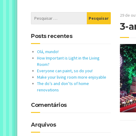
29 de ou
3-a
Posts recentes
Olá, mundo!
How Important is Light in the Living
Room?
Everyone can paint, so do you!
Make your living room more enjoyable
The do’s and don’ts of home
renovations
Comentários
Arquivos