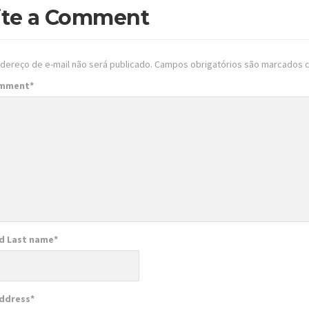
ite a Comment
dereço de e-mail não será publicado.
Campos obrigatórios são marcados
omment
*
nd Last name
*
Address
*