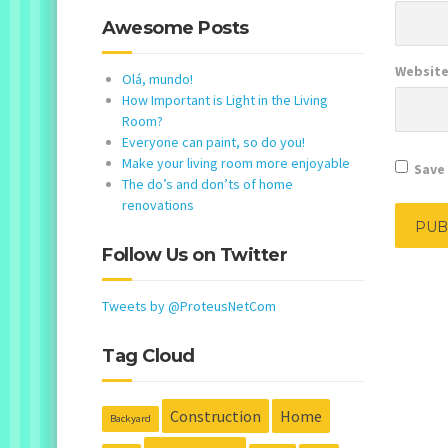
Awesome Posts
Websit
Olá, mundo!
How Important is Light in the Living
Room?
Everyone can paint, so do you!
Make your living room more enjoyable
Save 
The do’s and don’ts of home
renovations
Follow Us on Twitter
Tweets by @ProteusNetCom
Tag Cloud
Construction
Home
Backyard