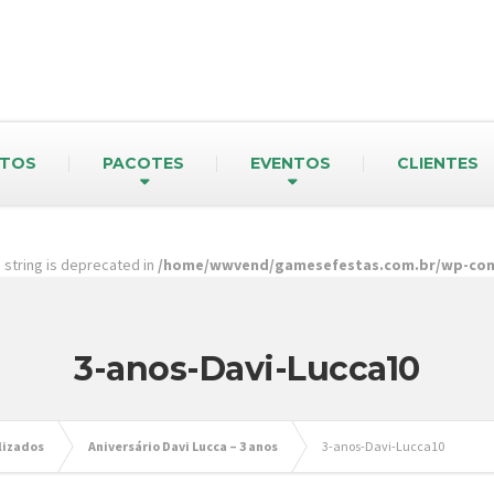
TOS
PACOTES
EVENTOS
CLIENTES
pe string is deprecated in
/home/wwvend/gamesefestas.com.br/wp-cont
3-anos-Davi-Lucca10
lizados
Aniversário Davi Lucca – 3 anos
3-anos-Davi-Lucca10