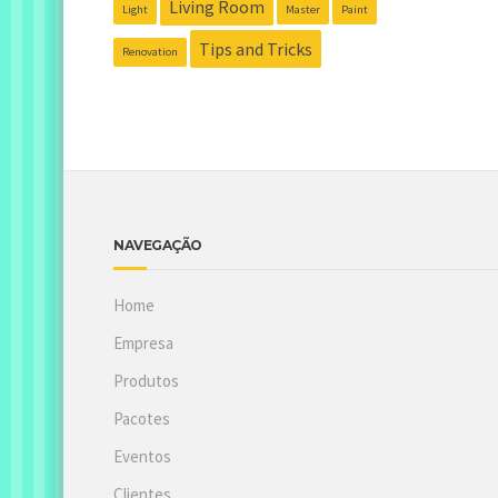
Living Room
Light
Master
Paint
Tips and Tricks
Renovation
NAVEGAÇÃO
Home
Empresa
Produtos
Pacotes
Eventos
Clientes