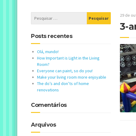
29 de ou
3-a
Posts recentes
Olá, mundo!
How Important is Light in the Living
Room?
Everyone can paint, so do you!
Make your living room more enjoyable
The do’s and don’ts of home
renovations
Comentários
Arquivos