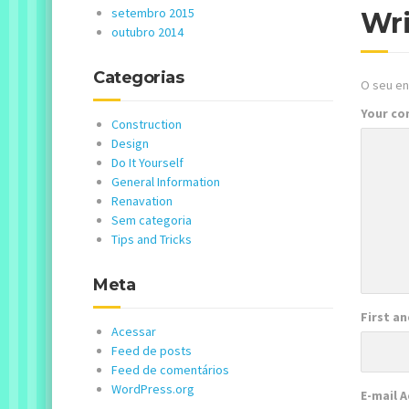
setembro 2015
Wr
outubro 2014
Categorias
O seu en
Your c
Construction
Design
Do It Yourself
General Information
Renavation
Sem categoria
Tips and Tricks
Meta
First a
Acessar
Feed de posts
Feed de comentários
WordPress.org
E-mail 