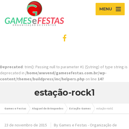
MENU
Deprecated
: trim(): Passing null to parameter #1 ($string) of type string is
deprecated in
/home/wwvend/gamesefestas.com.br/wp-
content/themes/buildpress/inc/helpers.php
on line
147
estação-rock1
Games e Festas
Aluguel de Brinquedos
Estação Games
estação-rock1
23 de novembro de 2015
By
Games e Festas - Organização de