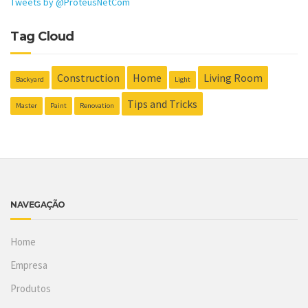
Tweets by @ProteusNetCom
Tag Cloud
Construction
Home
Living Room
Backyard
Light
Tips and Tricks
Master
Paint
Renovation
NAVEGAÇÃO
Home
Empresa
Produtos