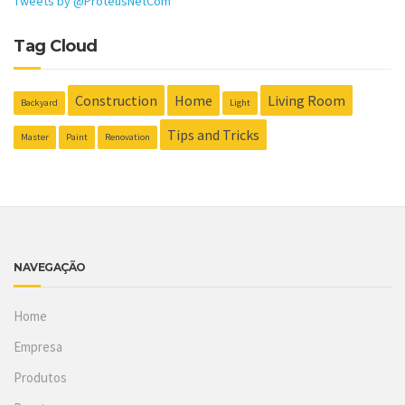
Tweets by @ProteusNetCom
Tag Cloud
Construction
Home
Living Room
Backyard
Light
Tips and Tricks
Master
Paint
Renovation
NAVEGAÇÃO
Home
Empresa
Produtos